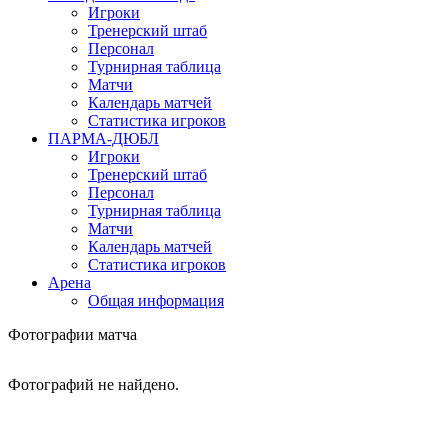
Игроки
Тренерский штаб
Персонал
Турнирная таблица
Матчи
Календарь матчей
Статистика игроков
ПАРМА-ДЮБЛ
Игроки
Тренерский штаб
Персонал
Турнирная таблица
Матчи
Календарь матчей
Статистика игроков
Арена
Общая информация
Фотографии матча
Фотографий не найдено.