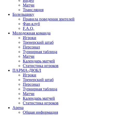
Видео
Матчи
Трансляция
Болельщику
Правила поведения зрителей
Фан-клуб
F.A.Q.
Молодежная команда
Игроки
Тренерский штаб
Персонал
Турнирная таблица
Матчи
Календарь матчей
Статистика игроков
ПАРМА-ДЮБЛ
Игроки
Тренерский штаб
Персонал
Турнирная таблица
Матчи
Календарь матчей
Статистика игроков
Арена
Общая информация