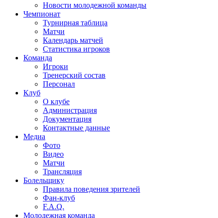
Новости молодежной команды
Чемпионат
Турнирная таблица
Матчи
Календарь матчей
Статистика игроков
Команда
Игроки
Тренерский состав
Персонал
Клуб
О клубе
Администрация
Документация
Контактные данные
Медиа
Фото
Видео
Матчи
Трансляция
Болельщику
Правила поведения зрителей
Фан-клуб
F.A.Q.
Молодежная команда