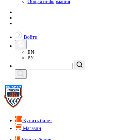
Общая информация
Войти
EN
РУ
Купить билет
Магазин
Купить билет