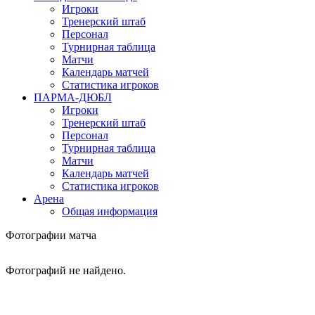
Игроки
Тренерский штаб
Персонал
Турнирная таблица
Матчи
Календарь матчей
Статистика игроков
ПАРМА-ДЮБЛ
Игроки
Тренерский штаб
Персонал
Турнирная таблица
Матчи
Календарь матчей
Статистика игроков
Арена
Общая информация
Фотографии матча
Фотографий не найдено.