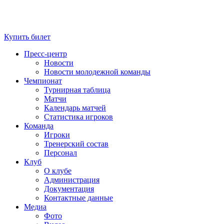
Купить билет
Пресс-центр
Новости
Новости молодежной команды
Чемпионат
Турнирная таблица
Матчи
Календарь матчей
Статистика игроков
Команда
Игроки
Тренерский состав
Персонал
Клуб
О клубе
Администрация
Документация
Контактные данные
Медиа
Фото