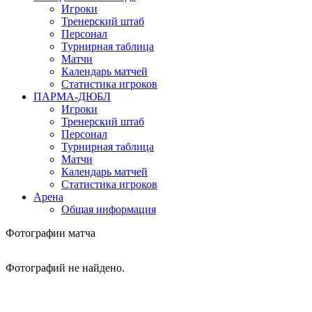
Игроки
Тренерский штаб
Персонал
Турнирная таблица
Матчи
Календарь матчей
Статистика игроков
ПАРМА-ДЮБЛ
Игроки
Тренерский штаб
Персонал
Турнирная таблица
Матчи
Календарь матчей
Статистика игроков
Арена
Общая информация
Фотографии матча
Фотографий не найдено.