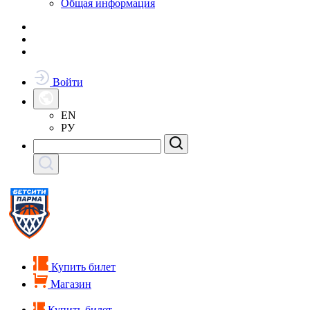
Общая информация
Войти
EN
РУ
Купить билет
Магазин
Купить билет