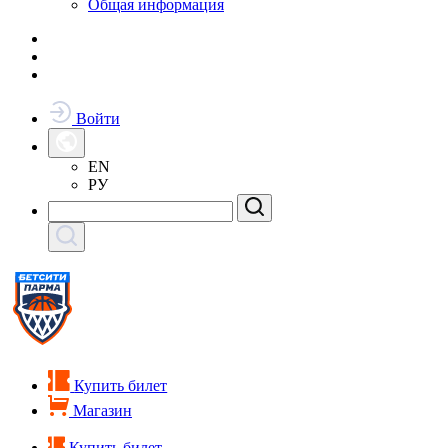
Общая информация
Войти
EN
РУ
Купить билет
Магазин
Купить билет