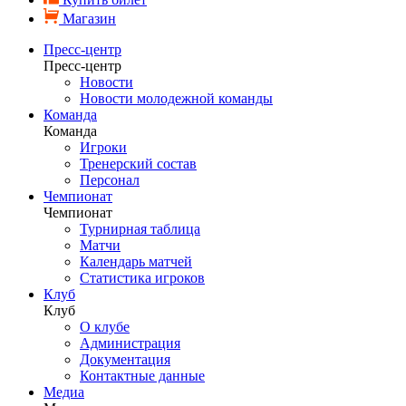
Магазин
Пресс-центр
Пресс-центр
Новости
Новости молодежной команды
Команда
Команда
Игроки
Тренерский состав
Персонал
Чемпионат
Чемпионат
Турнирная таблица
Матчи
Календарь матчей
Статистика игроков
Клуб
Клуб
О клубе
Администрация
Документация
Контактные данные
Медиа