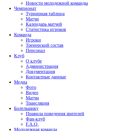
Новости молодежной команды
Чемпионат
Турнирная таблица
Матчи
Календарь матчей
Статистика игроков
Команда
Игроки
Тренерский состав
Персонал
Клуб
О клубе
Администрация
Документация
Контактные данные
Медиа
Фото
Видео
Матчи
Трансляция
Болельщику
Правила поведения зрителей
Фан-клуб
F.A.Q.
Молодежная команда