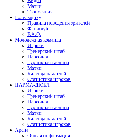
Видео
Матчи
Трансляция
Болельщику
Правила поведения зрителей
Фан-клуб
F.A.Q.
Молодежная команда
Игроки
Тренерский штаб
Персонал
Турнирная таблица
Матчи
Календарь матчей
Статистика игроков
ПАРМА-ДЮБЛ
Игроки
Тренерский штаб
Персонал
Турнирная таблица
Матчи
Календарь матчей
Статистика игроков
Арена
Общая информация