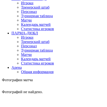
Игроки
Тренерский штаб
Персонал
Турнирная таблица
Матчи
Календарь матчей
Статистика игроков
ПАРМА-ДЮБЛ
Игроки
Тренерский штаб
Персонал
Турнирная таблица
Матчи
Календарь матчей
Статистика игроков
Арена
Общая информация
Фотографии матча
Фотографий не найдено.