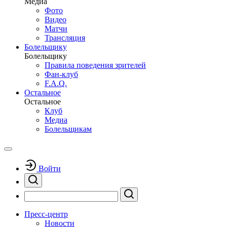
Медиа
Фото
Видео
Матчи
Трансляция
Болельщику
Болельщику
Правила поведения зрителей
Фан-клуб
F.A.Q.
Остальное
Остальное
Клуб
Медиа
Болельщикам
Войти
Пресс-центр
Новости