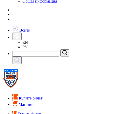
Общая информация
Войти
EN
РУ
Купить билет
Магазин
Купить билет