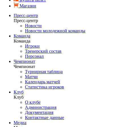
Магазин
Пресс-центр
Пресс-центр
Новости
Новости молодежной команды
Команда
Команда
Игроки
Тренерский состав
Персонал
Чемпионат
Чемпионат
Турнирная таблица
Матчи
Календарь матчей
Статистика игроков
Клуб
Клуб
О клубе
Администрация
Документация
Контактные данные
Медиа