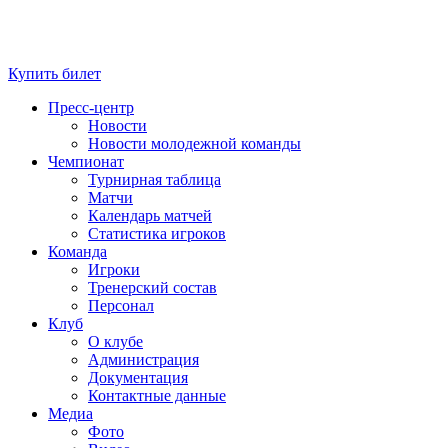
Купить билет
Пресс-центр
Новости
Новости молодежной команды
Чемпионат
Турнирная таблица
Матчи
Календарь матчей
Статистика игроков
Команда
Игроки
Тренерский состав
Персонал
Клуб
О клубе
Администрация
Документация
Контактные данные
Медиа
Фото