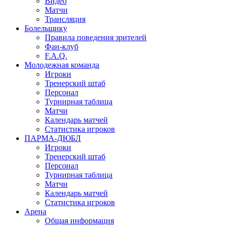
Видео
Матчи
Трансляция
Болельщику
Правила поведения зрителей
Фан-клуб
F.A.Q.
Молодежная команда
Игроки
Тренерский штаб
Персонал
Турнирная таблица
Матчи
Календарь матчей
Статистика игроков
ПАРМА-ДЮБЛ
Игроки
Тренерский штаб
Персонал
Турнирная таблица
Матчи
Календарь матчей
Статистика игроков
Арена
Общая информация