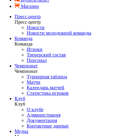
Магазин
Пресс-центр
Пресс-центр
Новости
Новости молодежной команды
Команда
Команда
Игроки
Тренерский состав
Персонал
Чемпионат
Чемпионат
Турнирная таблица
Матчи
Календарь матчей
Статистика игроков
Клуб
Клуб
О клубе
Администрация
Документация
Контактные данные
Медиа