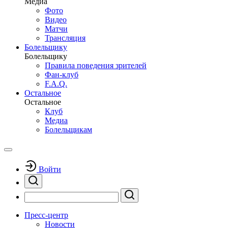
Медиа
Фото
Видео
Матчи
Трансляция
Болельщику
Болельщику
Правила поведения зрителей
Фан-клуб
F.A.Q.
Остальное
Остальное
Клуб
Медиа
Болельщикам
Войти
Пресс-центр
Новости