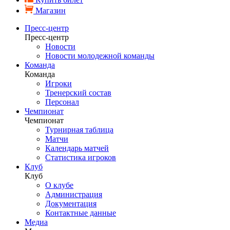
Магазин
Пресс-центр
Пресс-центр
Новости
Новости молодежной команды
Команда
Команда
Игроки
Тренерский состав
Персонал
Чемпионат
Чемпионат
Турнирная таблица
Матчи
Календарь матчей
Статистика игроков
Клуб
Клуб
О клубе
Администрация
Документация
Контактные данные
Медиа