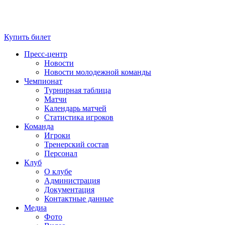
Купить билет
Пресс-центр
Новости
Новости молодежной команды
Чемпионат
Турнирная таблица
Матчи
Календарь матчей
Статистика игроков
Команда
Игроки
Тренерский состав
Персонал
Клуб
О клубе
Администрация
Документация
Контактные данные
Медиа
Фото