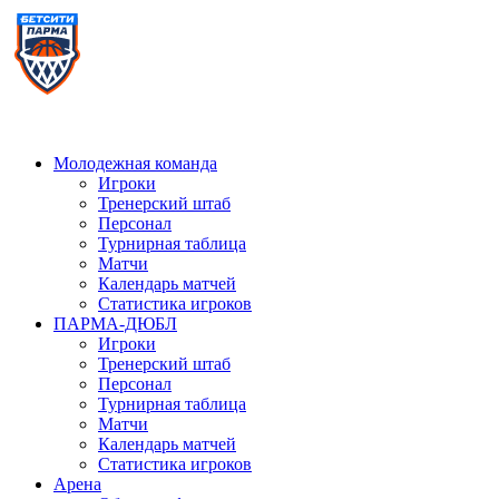
Молодежная команда
Игроки
Тренерский штаб
Персонал
Турнирная таблица
Матчи
Календарь матчей
Статистика игроков
ПАРМА-ДЮБЛ
Игроки
Тренерский штаб
Персонал
Турнирная таблица
Матчи
Календарь матчей
Статистика игроков
Арена