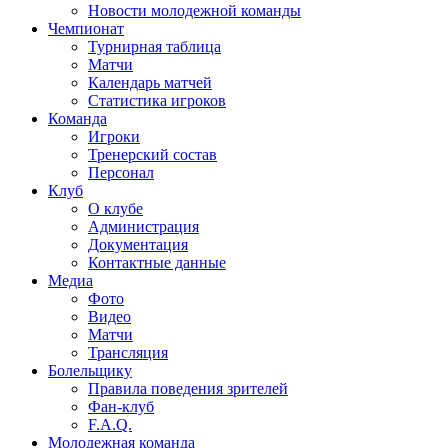
Новости молодежной команды
Чемпионат
Турнирная таблица
Матчи
Календарь матчей
Статистика игроков
Команда
Игроки
Тренерский состав
Персонал
Клуб
О клубе
Администрация
Документация
Контактные данные
Медиа
Фото
Видео
Матчи
Трансляция
Болельщику
Правила поведения зрителей
Фан-клуб
F.A.Q.
Молодежная команда