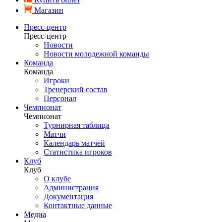
Магазин
Пресс-центр
Пресс-центр
Новости
Новости молодежной команды
Команда
Команда
Игроки
Тренерский состав
Персонал
Чемпионат
Чемпионат
Турнирная таблица
Матчи
Календарь матчей
Статистика игроков
Клуб
Клуб
О клубе
Администрация
Документация
Контактные данные
Медиа