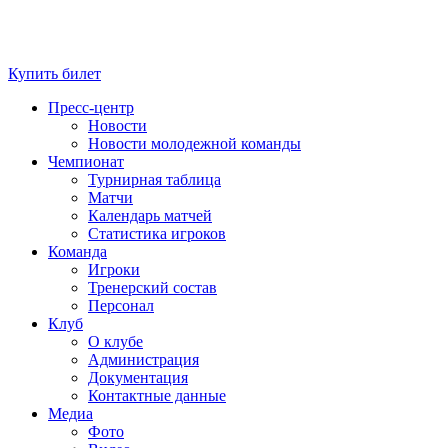
Купить билет
Пресс-центр
Новости
Новости молодежной команды
Чемпионат
Турнирная таблица
Матчи
Календарь матчей
Статистика игроков
Команда
Игроки
Тренерский состав
Персонал
Клуб
О клубе
Администрация
Документация
Контактные данные
Медиа
Фото