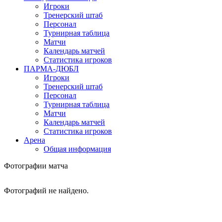
Игроки
Тренерский штаб
Персонал
Турнирная таблица
Матчи
Календарь матчей
Статистика игроков
ПАРМА-ДЮБЛ
Игроки
Тренерский штаб
Персонал
Турнирная таблица
Матчи
Календарь матчей
Статистика игроков
Арена
Общая информация
Фотографии матча
Фотографий не найдено.