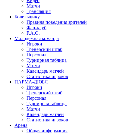
Видео
Матчи
Трансляция
Болельщику
Правила поведения зрителей
Фан-клуб
F.A.Q.
Молодежная команда
Игроки
Тренерский штаб
Персонал
Турнирная таблица
Матчи
Календарь матчей
Статистика игроков
ПАРМА-ДЮБЛ
Игроки
Тренерский штаб
Персонал
Турнирная таблица
Матчи
Календарь матчей
Статистика игроков
Арена
Общая информация