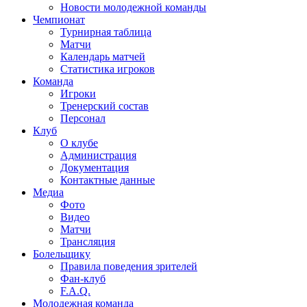
Новости молодежной команды
Чемпионат
Турнирная таблица
Матчи
Календарь матчей
Статистика игроков
Команда
Игроки
Тренерский состав
Персонал
Клуб
О клубе
Администрация
Документация
Контактные данные
Медиа
Фото
Видео
Матчи
Трансляция
Болельщику
Правила поведения зрителей
Фан-клуб
F.A.Q.
Молодежная команда