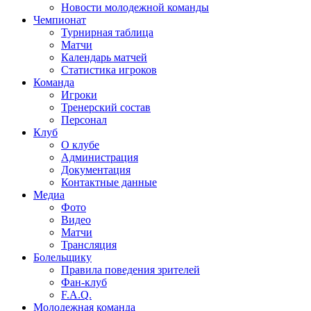
Новости молодежной команды
Чемпионат
Турнирная таблица
Матчи
Календарь матчей
Статистика игроков
Команда
Игроки
Тренерский состав
Персонал
Клуб
О клубе
Администрация
Документация
Контактные данные
Медиа
Фото
Видео
Матчи
Трансляция
Болельщику
Правила поведения зрителей
Фан-клуб
F.A.Q.
Молодежная команда