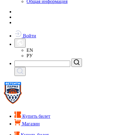
Общая информация
Войти
EN
РУ
Купить билет
Магазин
Купить билет