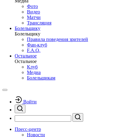
Медиа
Фото
Видео
Матчи
Трансляция
Болельщику
Болельщику
Правила поведения зрителей
Фан-клуб
F.A.Q.
Остальное
Остальное
Клуб
Медиа
Болельщикам
Войти
Пресс-центр
Новости