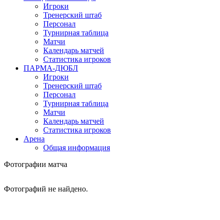
Игроки
Тренерский штаб
Персонал
Турнирная таблица
Матчи
Календарь матчей
Статистика игроков
ПАРМА-ДЮБЛ
Игроки
Тренерский штаб
Персонал
Турнирная таблица
Матчи
Календарь матчей
Статистика игроков
Арена
Общая информация
Фотографии матча
Фотографий не найдено.