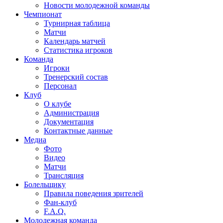
Новости молодежной команды
Чемпионат
Турнирная таблица
Матчи
Календарь матчей
Статистика игроков
Команда
Игроки
Тренерский состав
Персонал
Клуб
О клубе
Администрация
Документация
Контактные данные
Медиа
Фото
Видео
Матчи
Трансляция
Болельщику
Правила поведения зрителей
Фан-клуб
F.A.Q.
Молодежная команда