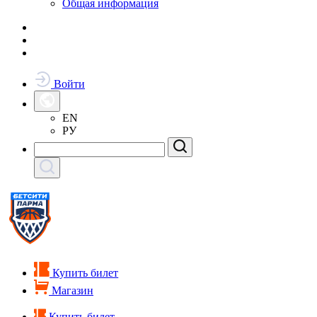
Общая информация
Войти
EN
РУ
Купить билет
Магазин
Купить билет