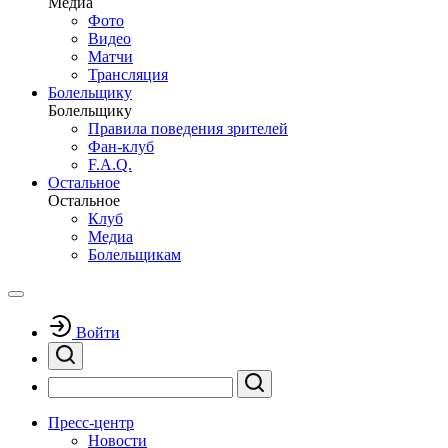
Медиа
Фото
Видео
Матчи
Трансляция
Болельщику
Болельщику
Правила поведения зрителей
Фан-клуб
F.A.Q.
Остальное
Остальное
Клуб
Медиа
Болельщикам
Войти
Пресс-центр
Новости