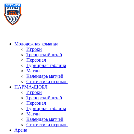
Молодежная команда
Игроки
Тренерский штаб
Персонал
Турнирная таблица
Матчи
Календарь матчей
Статистика игроков
ПАРМА-ДЮБЛ
Игроки
Тренерский штаб
Персонал
Турнирная таблица
Матчи
Календарь матчей
Статистика игроков
Арена