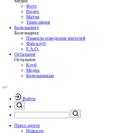
Медиа
Фото
Видео
Матчи
Трансляция
Болельщику
Болельщику
Правила поведения зрителей
Фан-клуб
F.A.Q.
Остальное
Остальное
Клуб
Медиа
Болельщикам
Войти
Пресс-центр
Новости