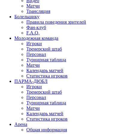
Видео
Матчи
Трансляция
Болельщику
Правила поведения зрителей
Фан-клуб
F.A.Q.
Молодежная команда
Игроки
Тренерский штаб
Персонал
Турнирная таблица
Матчи
Календарь матчей
Статистика игроков
ПАРМА-ДЮБЛ
Игроки
Тренерский штаб
Персонал
Турнирная таблица
Матчи
Календарь матчей
Статистика игроков
Арена
Общая информация