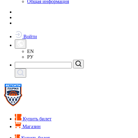
Общая информация
Войти
EN
РУ
Купить билет
Магазин
Купить билет