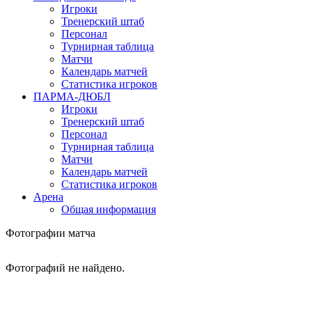
Игроки
Тренерский штаб
Персонал
Турнирная таблица
Матчи
Календарь матчей
Статистика игроков
ПАРМА-ДЮБЛ
Игроки
Тренерский штаб
Персонал
Турнирная таблица
Матчи
Календарь матчей
Статистика игроков
Арена
Общая информация
Фотографии матча
Фотографий не найдено.