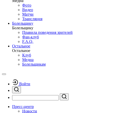
Медиа
Фото
Видео
Матчи
Трансляция
Болельщику
Болельщику
Правила поведения зрителей
Фан-клуб
F.A.Q.
Остальное
Остальное
Клуб
Медиа
Болельщикам
Войти
Пресс-центр
Новости