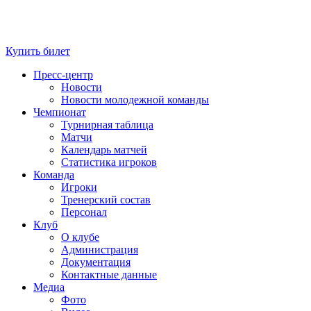
Купить билет
Пресс-центр
Новости
Новости молодежной команды
Чемпионат
Турнирная таблица
Матчи
Календарь матчей
Статистика игроков
Команда
Игроки
Тренерский состав
Персонал
Клуб
О клубе
Администрация
Документация
Контактные данные
Медиа
Фото