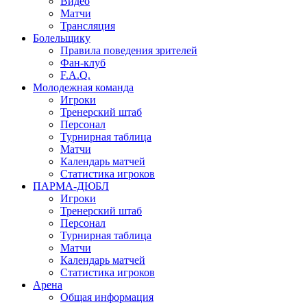
Видео
Матчи
Трансляция
Болельщику
Правила поведения зрителей
Фан-клуб
F.A.Q.
Молодежная команда
Игроки
Тренерский штаб
Персонал
Турнирная таблица
Матчи
Календарь матчей
Статистика игроков
ПАРМА-ДЮБЛ
Игроки
Тренерский штаб
Персонал
Турнирная таблица
Матчи
Календарь матчей
Статистика игроков
Арена
Общая информация