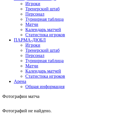
Игроки
Тренерский штаб
Персонал
Турнирная таблица
Матчи
Календарь матчей
Статистика игроков
ПАРМА-ДЮБЛ
Игроки
Тренерский штаб
Персонал
Турнирная таблица
Матчи
Календарь матчей
Статистика игроков
Арена
Общая информация
Фотографии матча
Фотографий не найдено.