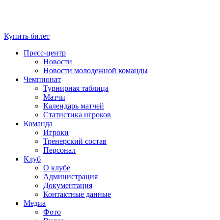
Купить билет
Пресс-центр
Новости
Новости молодежной команды
Чемпионат
Турнирная таблица
Матчи
Календарь матчей
Статистика игроков
Команда
Игроки
Тренерский состав
Персонал
Клуб
О клубе
Администрация
Документация
Контактные данные
Медиа
Фото