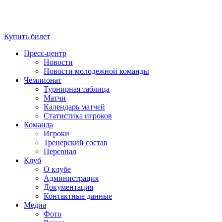
Купить билет
Пресс-центр
Новости
Новости молодежной команды
Чемпионат
Турнирная таблица
Матчи
Календарь матчей
Статистика игроков
Команда
Игроки
Тренерский состав
Персонал
Клуб
О клубе
Администрация
Документация
Контактные данные
Медиа
Фото