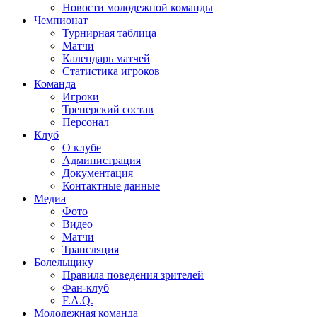
Новости молодежной команды
Чемпионат
Турнирная таблица
Матчи
Календарь матчей
Статистика игроков
Команда
Игроки
Тренерский состав
Персонал
Клуб
О клубе
Администрация
Документация
Контактные данные
Медиа
Фото
Видео
Матчи
Трансляция
Болельщику
Правила поведения зрителей
Фан-клуб
F.A.Q.
Молодежная команда