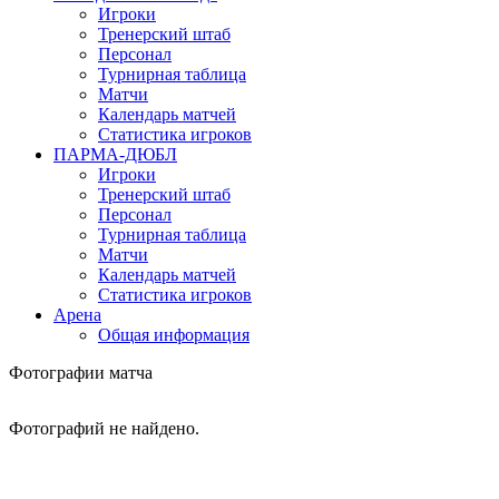
Игроки
Тренерский штаб
Персонал
Турнирная таблица
Матчи
Календарь матчей
Статистика игроков
ПАРМА-ДЮБЛ
Игроки
Тренерский штаб
Персонал
Турнирная таблица
Матчи
Календарь матчей
Статистика игроков
Арена
Общая информация
Фотографии матча
Фотографий не найдено.