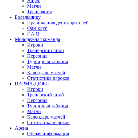
Видео
Матчи
Трансляция
Болельщику
Правила поведения зрителей
Фан-клуб
F.A.Q.
Молодежная команда
Игроки
Тренерский штаб
Персонал
Турнирная таблица
Матчи
Календарь матчей
Статистика игроков
ПАРМА-ДЮБЛ
Игроки
Тренерский штаб
Персонал
Турнирная таблица
Матчи
Календарь матчей
Статистика игроков
Арена
Общая информация