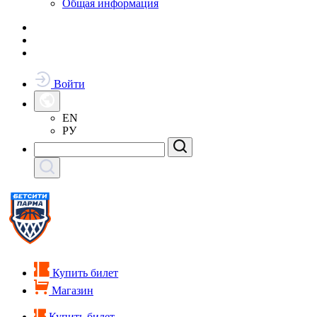
Общая информация
Войти
EN
РУ
Купить билет
Магазин
Купить билет