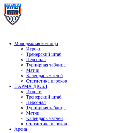
Молодежная команда
Игроки
Тренерский штаб
Персонал
Турнирная таблица
Матчи
Календарь матчей
Статистика игроков
ПАРМА-ДЮБЛ
Игроки
Тренерский штаб
Персонал
Турнирная таблица
Матчи
Календарь матчей
Статистика игроков
Арена