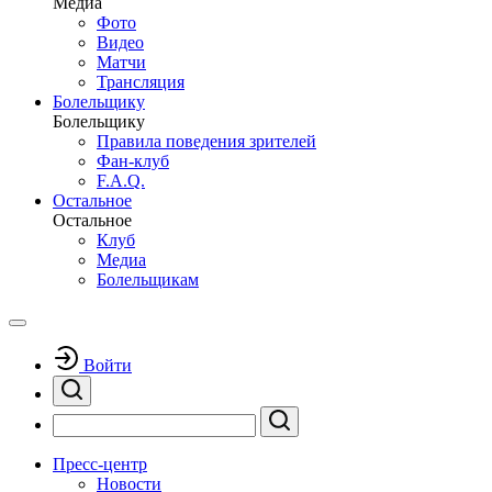
Медиа
Фото
Видео
Матчи
Трансляция
Болельщику
Болельщику
Правила поведения зрителей
Фан-клуб
F.A.Q.
Остальное
Остальное
Клуб
Медиа
Болельщикам
Войти
Пресс-центр
Новости