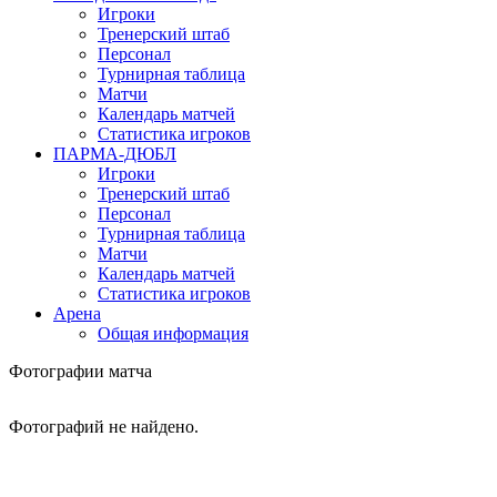
Игроки
Тренерский штаб
Персонал
Турнирная таблица
Матчи
Календарь матчей
Статистика игроков
ПАРМА-ДЮБЛ
Игроки
Тренерский штаб
Персонал
Турнирная таблица
Матчи
Календарь матчей
Статистика игроков
Арена
Общая информация
Фотографии матча
Фотографий не найдено.