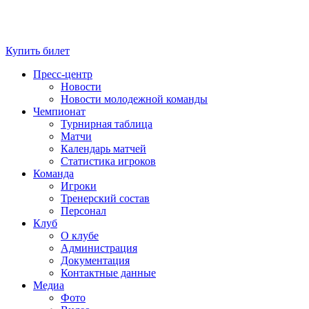
Купить билет
Пресс-центр
Новости
Новости молодежной команды
Чемпионат
Турнирная таблица
Матчи
Календарь матчей
Статистика игроков
Команда
Игроки
Тренерский состав
Персонал
Клуб
О клубе
Администрация
Документация
Контактные данные
Медиа
Фото