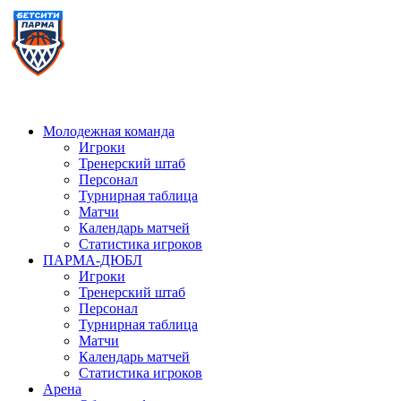
Молодежная команда
Игроки
Тренерский штаб
Персонал
Турнирная таблица
Матчи
Календарь матчей
Статистика игроков
ПАРМА-ДЮБЛ
Игроки
Тренерский штаб
Персонал
Турнирная таблица
Матчи
Календарь матчей
Статистика игроков
Арена