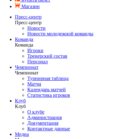
Магазин
Пресс-центр
Пресс-центр
Новости
Новости молодежной команды
Команда
Команда
Игроки
Тренерский состав
Персонал
Чемпионат
Чемпионат
Турнирная таблица
Матчи
Календарь матчей
Статистика игроков
Клуб
Клуб
О клубе
Администрация
Документация
Контактные данные
Медиа