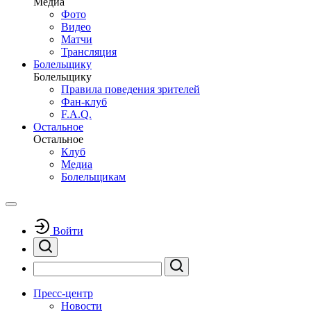
Медиа
Фото
Видео
Матчи
Трансляция
Болельщику
Болельщику
Правила поведения зрителей
Фан-клуб
F.A.Q.
Остальное
Остальное
Клуб
Медиа
Болельщикам
Войти
Пресс-центр
Новости