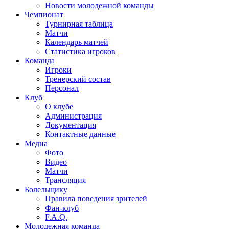
Новости молодежной команды
Чемпионат
Турнирная таблица
Матчи
Календарь матчей
Статистика игроков
Команда
Игроки
Тренерский состав
Персонал
Клуб
О клубе
Администрация
Документация
Контактные данные
Медиа
Фото
Видео
Матчи
Трансляция
Болельщику
Правила поведения зрителей
Фан-клуб
F.A.Q.
Молодежная команда