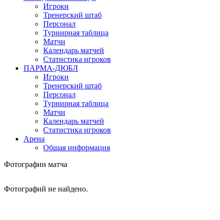
Игроки
Тренерский штаб
Персонал
Турнирная таблица
Матчи
Календарь матчей
Статистика игроков
ПАРМА-ДЮБЛ
Игроки
Тренерский штаб
Персонал
Турнирная таблица
Матчи
Календарь матчей
Статистика игроков
Арена
Общая информация
Фотографии матча
Фотографий не найдено.