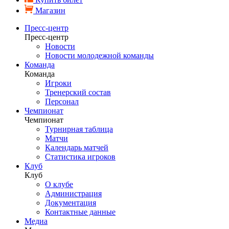
Магазин
Пресс-центр
Пресс-центр
Новости
Новости молодежной команды
Команда
Команда
Игроки
Тренерский состав
Персонал
Чемпионат
Чемпионат
Турнирная таблица
Матчи
Календарь матчей
Статистика игроков
Клуб
Клуб
О клубе
Администрация
Документация
Контактные данные
Медиа