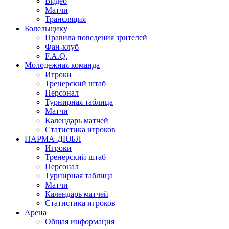
Видео
Матчи
Трансляция
Болельщику
Правила поведения зрителей
Фан-клуб
F.A.Q.
Молодежная команда
Игроки
Тренерский штаб
Персонал
Турнирная таблица
Матчи
Календарь матчей
Статистика игроков
ПАРМА-ДЮБЛ
Игроки
Тренерский штаб
Персонал
Турнирная таблица
Матчи
Календарь матчей
Статистика игроков
Арена
Общая информация