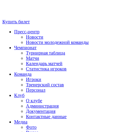
Купить билет
Пресс-центр
Новости
Новости молодежной команды
Чемпионат
Турнирная таблица
Матчи
Календарь матчей
Статистика игроков
Команда
Игроки
Тренерский состав
Персонал
Клуб
О клубе
Администрация
Документация
Контактные данные
Медиа
Фото