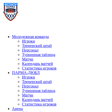
Молодежная команда
Игроки
Тренерский штаб
Персонал
Турнирная таблица
Матчи
Календарь матчей
Статистика игроков
ПАРМА-ДЮБЛ
Игроки
Тренерский штаб
Персонал
Турнирная таблица
Матчи
Календарь матчей
Статистика игроков
Арена