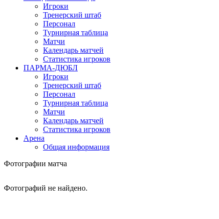
Игроки
Тренерский штаб
Персонал
Турнирная таблица
Матчи
Календарь матчей
Статистика игроков
ПАРМА-ДЮБЛ
Игроки
Тренерский штаб
Персонал
Турнирная таблица
Матчи
Календарь матчей
Статистика игроков
Арена
Общая информация
Фотографии матча
Фотографий не найдено.