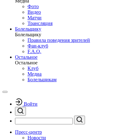
Медиа
Фото
Видео
Матчи
Трансляция
Болельщику
Болельщику
Правила поведения зрителей
Фан-клуб
F.A.Q.
Остальное
Остальное
Клуб
Медиа
Болельщикам
Войти
Пресс-центр
Новости