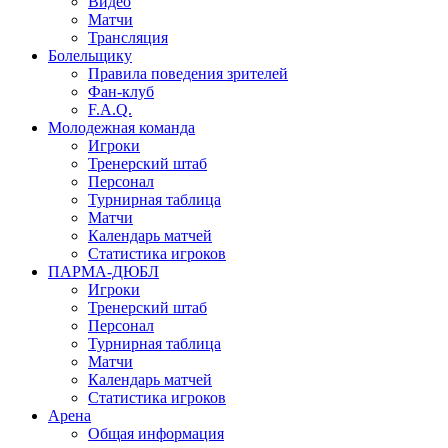
Видео
Матчи
Трансляция
Болельщику
Правила поведения зрителей
Фан-клуб
F.A.Q.
Молодежная команда
Игроки
Тренерский штаб
Персонал
Турнирная таблица
Матчи
Календарь матчей
Статистика игроков
ПАРМА-ДЮБЛ
Игроки
Тренерский штаб
Персонал
Турнирная таблица
Матчи
Календарь матчей
Статистика игроков
Арена
Общая информация