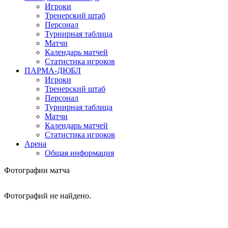
Игроки
Тренерский штаб
Персонал
Турнирная таблица
Матчи
Календарь матчей
Статистика игроков
ПАРМА-ДЮБЛ
Игроки
Тренерский штаб
Персонал
Турнирная таблица
Матчи
Календарь матчей
Статистика игроков
Арена
Общая информация
Фотографии матча
Фотографий не найдено.