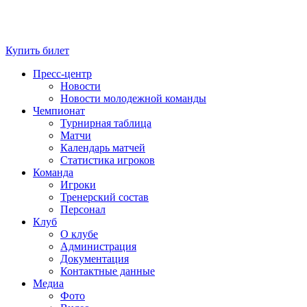
Купить билет
Пресс-центр
Новости
Новости молодежной команды
Чемпионат
Турнирная таблица
Матчи
Календарь матчей
Статистика игроков
Команда
Игроки
Тренерский состав
Персонал
Клуб
О клубе
Администрация
Документация
Контактные данные
Медиа
Фото