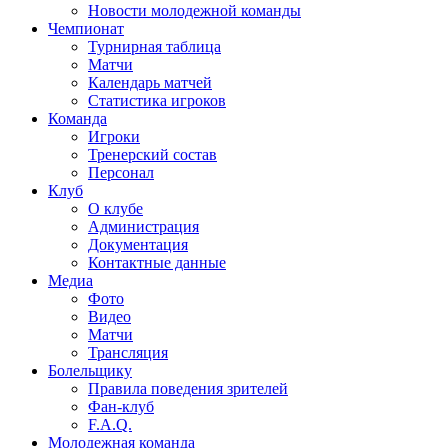
Новости молодежной команды
Чемпионат
Турнирная таблица
Матчи
Календарь матчей
Статистика игроков
Команда
Игроки
Тренерский состав
Персонал
Клуб
О клубе
Администрация
Документация
Контактные данные
Медиа
Фото
Видео
Матчи
Трансляция
Болельщику
Правила поведения зрителей
Фан-клуб
F.A.Q.
Молодежная команда