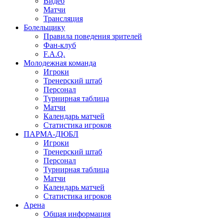
Видео
Матчи
Трансляция
Болельщику
Правила поведения зрителей
Фан-клуб
F.A.Q.
Молодежная команда
Игроки
Тренерский штаб
Персонал
Турнирная таблица
Матчи
Календарь матчей
Статистика игроков
ПАРМА-ДЮБЛ
Игроки
Тренерский штаб
Персонал
Турнирная таблица
Матчи
Календарь матчей
Статистика игроков
Арена
Общая информация