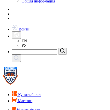
Общая информация
Войти
EN
РУ
Купить билет
Магазин
Купить билет