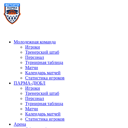
Молодежная команда
Игроки
Тренерский штаб
Персонал
Турнирная таблица
Матчи
Календарь матчей
Статистика игроков
ПАРМА-ДЮБЛ
Игроки
Тренерский штаб
Персонал
Турнирная таблица
Матчи
Календарь матчей
Статистика игроков
Арена