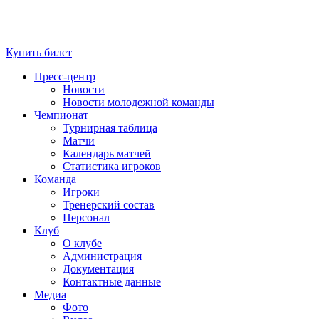
Купить билет
Пресс-центр
Новости
Новости молодежной команды
Чемпионат
Турнирная таблица
Матчи
Календарь матчей
Статистика игроков
Команда
Игроки
Тренерский состав
Персонал
Клуб
О клубе
Администрация
Документация
Контактные данные
Медиа
Фото