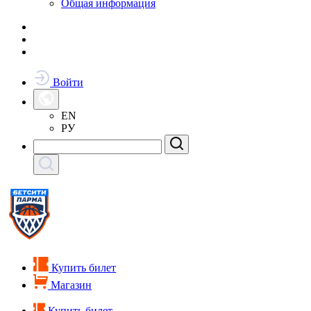
Общая информация
Войти
EN
РУ
Купить билет
Магазин
Купить билет