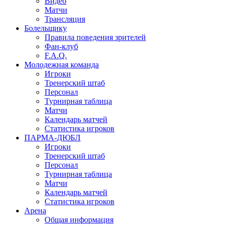
Видео
Матчи
Трансляция
Болельщику
Правила поведения зрителей
Фан-клуб
F.A.Q.
Молодежная команда
Игроки
Тренерский штаб
Персонал
Турнирная таблица
Матчи
Календарь матчей
Статистика игроков
ПАРМА-ДЮБЛ
Игроки
Тренерский штаб
Персонал
Турнирная таблица
Матчи
Календарь матчей
Статистика игроков
Арена
Общая информация