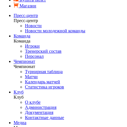
Магазин
Пресс-центр
Пресс-центр
Новости
Новости молодежной команды
Команда
Команда
Игроки
Тренерский состав
Персонал
Чемпионат
Чемпионат
Турнирная таблица
Матчи
Календарь матчей
Статистика игроков
Клуб
Клуб
О клубе
Администрация
Документация
Контактные данные
Медиа