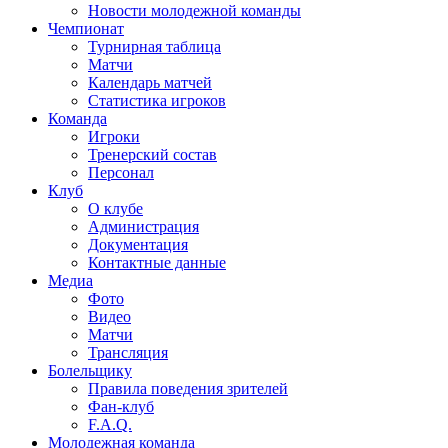
Новости молодежной команды
Чемпионат
Турнирная таблица
Матчи
Календарь матчей
Статистика игроков
Команда
Игроки
Тренерский состав
Персонал
Клуб
О клубе
Администрация
Документация
Контактные данные
Медиа
Фото
Видео
Матчи
Трансляция
Болельщику
Правила поведения зрителей
Фан-клуб
F.A.Q.
Молодежная команда