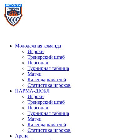
Молодежная команда
Игроки
Тренерский штаб
Персонал
Турнирная таблица
Матчи
Календарь матчей
Статистика игроков
ПАРМА-ДЮБЛ
Игроки
Тренерский штаб
Персонал
Турнирная таблица
Матчи
Календарь матчей
Статистика игроков
Арена