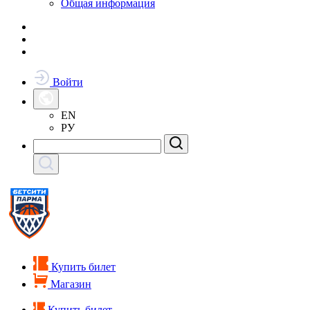
Общая информация
Войти
EN
РУ
Купить билет
Магазин
Купить билет