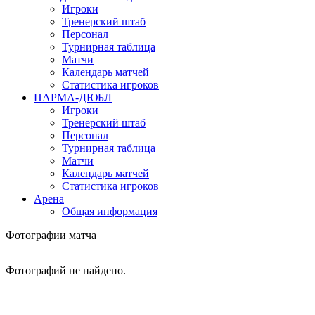
Игроки
Тренерский штаб
Персонал
Турнирная таблица
Матчи
Календарь матчей
Статистика игроков
ПАРМА-ДЮБЛ
Игроки
Тренерский штаб
Персонал
Турнирная таблица
Матчи
Календарь матчей
Статистика игроков
Арена
Общая информация
Фотографии матча
Фотографий не найдено.