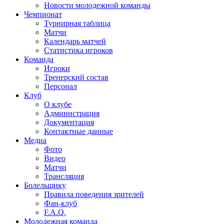
Новости молодежной команды
Чемпионат
Турнирная таблица
Матчи
Календарь матчей
Статистика игроков
Команда
Игроки
Тренерский состав
Персонал
Клуб
О клубе
Администрация
Документация
Контактные данные
Медиа
Фото
Видео
Матчи
Трансляция
Болельщику
Правила поведения зрителей
Фан-клуб
F.A.Q.
Молодежная команда