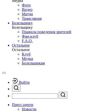
Медиа
Фото
Видео
Матчи
Трансляция
Болельщику
Болельщику
Правила поведения зрителей
Фан-клуб
F.A.Q.
Остальное
Остальное
Клуб
Медиа
Болельщикам
Войти
Пресс-центр
Новости