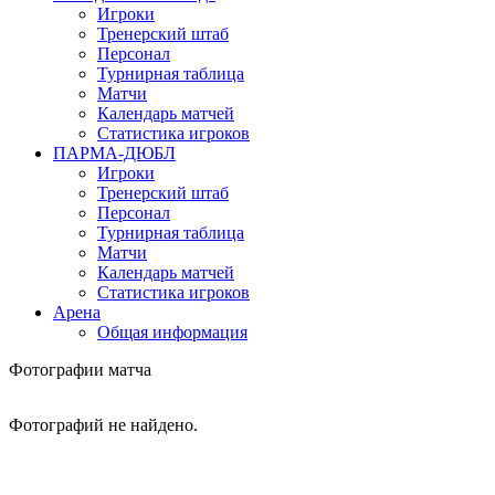
Игроки
Тренерский штаб
Персонал
Турнирная таблица
Матчи
Календарь матчей
Статистика игроков
ПАРМА-ДЮБЛ
Игроки
Тренерский штаб
Персонал
Турнирная таблица
Матчи
Календарь матчей
Статистика игроков
Арена
Общая информация
Фотографии матча
Фотографий не найдено.