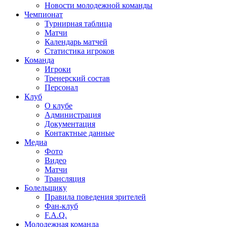
Новости молодежной команды
Чемпионат
Турнирная таблица
Матчи
Календарь матчей
Статистика игроков
Команда
Игроки
Тренерский состав
Персонал
Клуб
О клубе
Администрация
Документация
Контактные данные
Медиа
Фото
Видео
Матчи
Трансляция
Болельщику
Правила поведения зрителей
Фан-клуб
F.A.Q.
Молодежная команда