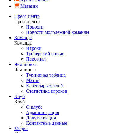
Магазин
Пресс-центр
Пресс-центр
Новости
Новости молодежной команды
Команда
Команда
Игроки
Тренерский состав
Персонал
Чемпионат
Чемпионат
Турнирная таблица
Матчи
Календарь матчей
Статистика игроков
Клуб
Клуб
О клубе
Администрация
Документация
Контактные данные
Медиа