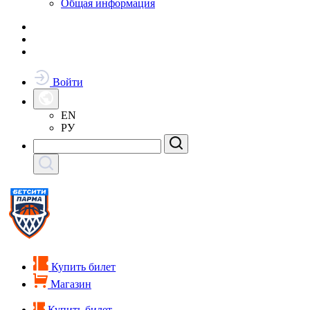
Общая информация
Войти
EN
РУ
Купить билет
Магазин
Купить билет