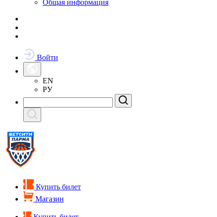
Общая информация
Войти
EN
РУ
Купить билет
Магазин
Купить билет