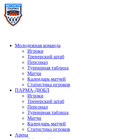
Молодежная команда
Игроки
Тренерский штаб
Персонал
Турнирная таблица
Матчи
Календарь матчей
Статистика игроков
ПАРМА-ДЮБЛ
Игроки
Тренерский штаб
Персонал
Турнирная таблица
Матчи
Календарь матчей
Статистика игроков
Арена