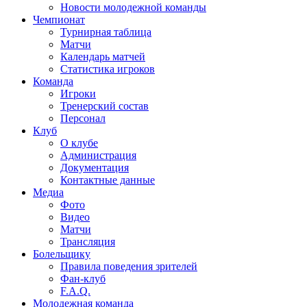
Новости молодежной команды
Чемпионат
Турнирная таблица
Матчи
Календарь матчей
Статистика игроков
Команда
Игроки
Тренерский состав
Персонал
Клуб
О клубе
Администрация
Документация
Контактные данные
Медиа
Фото
Видео
Матчи
Трансляция
Болельщику
Правила поведения зрителей
Фан-клуб
F.A.Q.
Молодежная команда