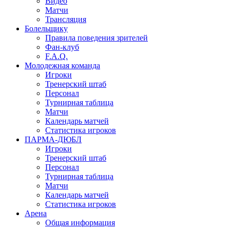
Видео
Матчи
Трансляция
Болельщику
Правила поведения зрителей
Фан-клуб
F.A.Q.
Молодежная команда
Игроки
Тренерский штаб
Персонал
Турнирная таблица
Матчи
Календарь матчей
Статистика игроков
ПАРМА-ДЮБЛ
Игроки
Тренерский штаб
Персонал
Турнирная таблица
Матчи
Календарь матчей
Статистика игроков
Арена
Общая информация