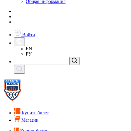
Общая информация
Войти
EN
РУ
Купить билет
Магазин
Купить билет