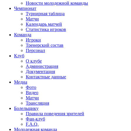
Новости молодежной команды
Чемпионат
Турнирная таблица
Матчи
Календарь матчей
Статистика игроков
Команда
Игроки
Тренерский состав
Персонал
Клуб
О клубе
Администрация
Документация
Контактные данные
Медиа
Фото
Видео
Матчи
Трансляция
Болельщику
Правила поведения зрителей
Фан-клуб
F.A.Q.
Молодежная команда