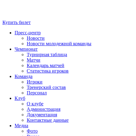
Купить билет
Пресс-центр
Новости
Новости молодежной команды
Чемпионат
Турнирная таблица
Матчи
Календарь матчей
Статистика игроков
Команда
Игроки
Тренерский состав
Персонал
Клуб
О клубе
Администрация
Документация
Контактные данные
Медиа
Фото