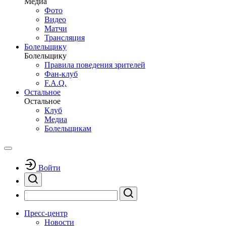
Медиа
Фото
Видео
Матчи
Трансляция
Болельщику
Болельщику
Правила поведения зрителей
Фан-клуб
F.A.Q.
Остальное
Остальное
Клуб
Медиа
Болельщикам
Войти
Пресс-центр
Новости