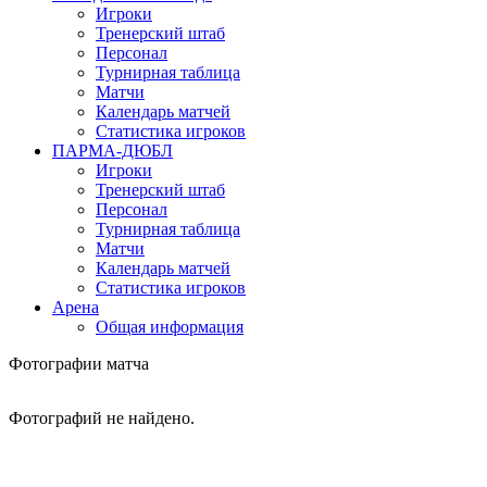
Игроки
Тренерский штаб
Персонал
Турнирная таблица
Матчи
Календарь матчей
Статистика игроков
ПАРМА-ДЮБЛ
Игроки
Тренерский штаб
Персонал
Турнирная таблица
Матчи
Календарь матчей
Статистика игроков
Арена
Общая информация
Фотографии матча
Фотографий не найдено.