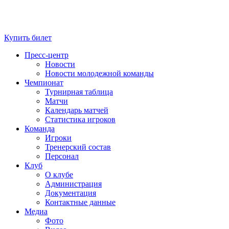
Купить билет
Пресс-центр
Новости
Новости молодежной команды
Чемпионат
Турнирная таблица
Матчи
Календарь матчей
Статистика игроков
Команда
Игроки
Тренерский состав
Персонал
Клуб
О клубе
Администрация
Документация
Контактные данные
Медиа
Фото