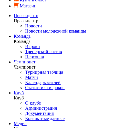
Магазин
Пресс-центр
Пресс-центр
Новости
Новости молодежной команды
Команда
Команда
Игроки
Тренерский состав
Персонал
Чемпионат
Чемпионат
Турнирная таблица
Матчи
Календарь матчей
Статистика игроков
Клуб
Клуб
О клубе
Администрация
Документация
Контактные данные
Медиа