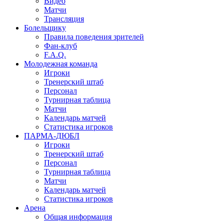
Видео
Матчи
Трансляция
Болельщику
Правила поведения зрителей
Фан-клуб
F.A.Q.
Молодежная команда
Игроки
Тренерский штаб
Персонал
Турнирная таблица
Матчи
Календарь матчей
Статистика игроков
ПАРМА-ДЮБЛ
Игроки
Тренерский штаб
Персонал
Турнирная таблица
Матчи
Календарь матчей
Статистика игроков
Арена
Общая информация