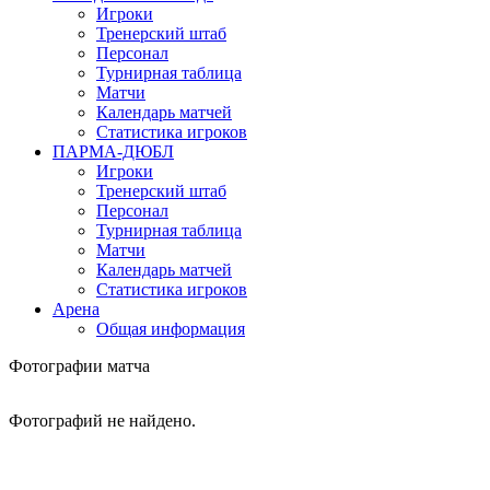
Игроки
Тренерский штаб
Персонал
Турнирная таблица
Матчи
Календарь матчей
Статистика игроков
ПАРМА-ДЮБЛ
Игроки
Тренерский штаб
Персонал
Турнирная таблица
Матчи
Календарь матчей
Статистика игроков
Арена
Общая информация
Фотографии матча
Фотографий не найдено.