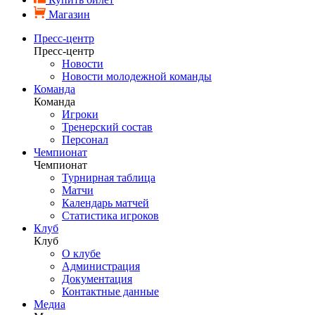
Магазин
Пресс-центр
Пресс-центр
Новости
Новости молодежной команды
Команда
Команда
Игроки
Тренерский состав
Персонал
Чемпионат
Чемпионат
Турнирная таблица
Матчи
Календарь матчей
Статистика игроков
Клуб
Клуб
О клубе
Администрация
Документация
Контактные данные
Медиа