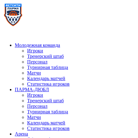
Молодежная команда
Игроки
Тренерский штаб
Персонал
Турнирная таблица
Матчи
Календарь матчей
Статистика игроков
ПАРМА-ДЮБЛ
Игроки
Тренерский штаб
Персонал
Турнирная таблица
Матчи
Календарь матчей
Статистика игроков
Арена