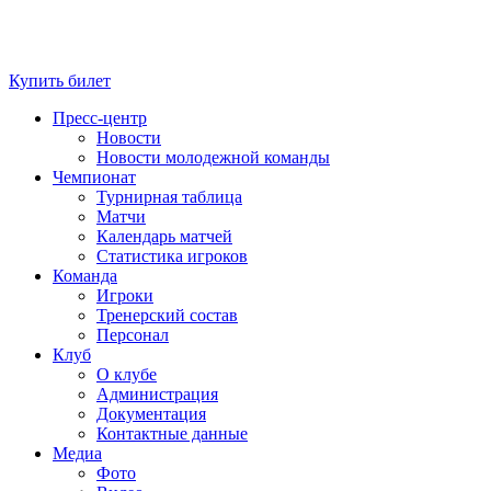
Купить билет
Пресс-центр
Новости
Новости молодежной команды
Чемпионат
Турнирная таблица
Матчи
Календарь матчей
Статистика игроков
Команда
Игроки
Тренерский состав
Персонал
Клуб
О клубе
Администрация
Документация
Контактные данные
Медиа
Фото