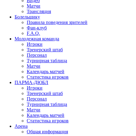
Видео
Матчи
Трансляция
Болельщику
Правила поведения зрителей
Фан-клуб
F.A.Q.
Молодежная команда
Игроки
Тренерский штаб
Персонал
Турнирная таблица
Матчи
Календарь матчей
Статистика игроков
ПАРМА-ДЮБЛ
Игроки
Тренерский штаб
Персонал
Турнирная таблица
Матчи
Календарь матчей
Статистика игроков
Арена
Общая информация