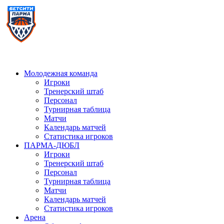
Молодежная команда
Игроки
Тренерский штаб
Персонал
Турнирная таблица
Матчи
Календарь матчей
Статистика игроков
ПАРМА-ДЮБЛ
Игроки
Тренерский штаб
Персонал
Турнирная таблица
Матчи
Календарь матчей
Статистика игроков
Арена