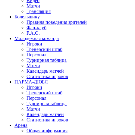
Видео
Матчи
Трансляция
Болельщику
Правила поведения зрителей
Фан-клуб
F.A.Q.
Молодежная команда
Игроки
Тренерский штаб
Персонал
Турнирная таблица
Матчи
Календарь матчей
Статистика игроков
ПАРМА-ДЮБЛ
Игроки
Тренерский штаб
Персонал
Турнирная таблица
Матчи
Календарь матчей
Статистика игроков
Арена
Общая информация