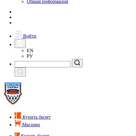
Общая информация
Войти
EN
РУ
Купить билет
Магазин
Купить билет