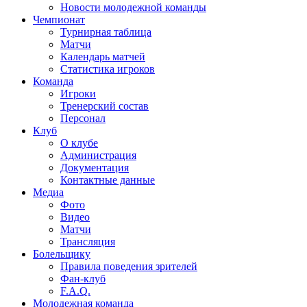
Новости молодежной команды
Чемпионат
Турнирная таблица
Матчи
Календарь матчей
Статистика игроков
Команда
Игроки
Тренерский состав
Персонал
Клуб
О клубе
Администрация
Документация
Контактные данные
Медиа
Фото
Видео
Матчи
Трансляция
Болельщику
Правила поведения зрителей
Фан-клуб
F.A.Q.
Молодежная команда