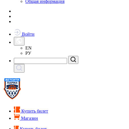
Общая информация
Войти
EN
РУ
Купить билет
Магазин
Купить билет