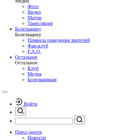
Медиа
Фото
Видео
Матчи
Трансляция
Болельщику
Болельщику
Правила поведения зрителей
Фан-клуб
F.A.Q.
Остальное
Остальное
Клуб
Медиа
Болельщикам
Войти
Пресс-центр
Новости