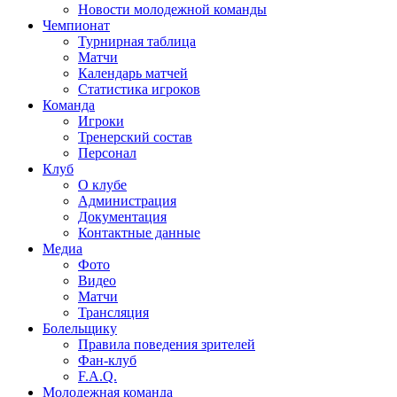
Новости молодежной команды
Чемпионат
Турнирная таблица
Матчи
Календарь матчей
Статистика игроков
Команда
Игроки
Тренерский состав
Персонал
Клуб
О клубе
Администрация
Документация
Контактные данные
Медиа
Фото
Видео
Матчи
Трансляция
Болельщику
Правила поведения зрителей
Фан-клуб
F.A.Q.
Молодежная команда