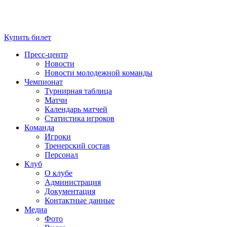
Купить билет
Пресс-центр
Новости
Новости молодежной команды
Чемпионат
Турнирная таблица
Матчи
Календарь матчей
Статистика игроков
Команда
Игроки
Тренерский состав
Персонал
Клуб
О клубе
Администрация
Документация
Контактные данные
Медиа
Фото