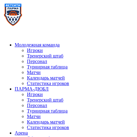
Молодежная команда
Игроки
Тренерский штаб
Персонал
Турнирная таблица
Матчи
Календарь матчей
Статистика игроков
ПАРМА-ДЮБЛ
Игроки
Тренерский штаб
Персонал
Турнирная таблица
Матчи
Календарь матчей
Статистика игроков
Арена