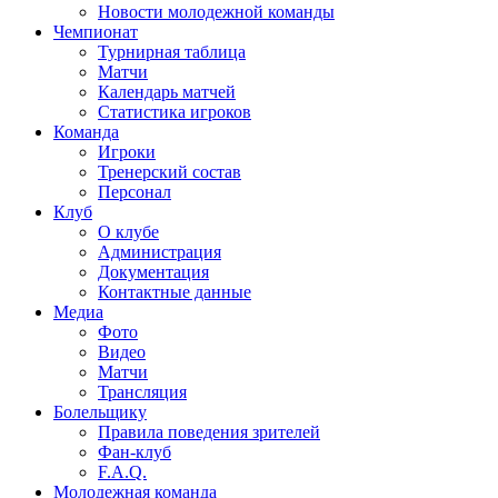
Новости молодежной команды
Чемпионат
Турнирная таблица
Матчи
Календарь матчей
Статистика игроков
Команда
Игроки
Тренерский состав
Персонал
Клуб
О клубе
Администрация
Документация
Контактные данные
Медиа
Фото
Видео
Матчи
Трансляция
Болельщику
Правила поведения зрителей
Фан-клуб
F.A.Q.
Молодежная команда