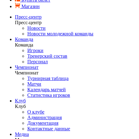
Магазин
Пресс-центр
Пресс-центр
Новости
Новости молодежной команды
Команда
Команда
Игроки
Тренерский состав
Персонал
Чемпионат
Чемпионат
Турнирная таблица
Матчи
Календарь матчей
Статистика игроков
Клуб
Клуб
О клубе
Администрация
Документация
Контактные данные
Медиа