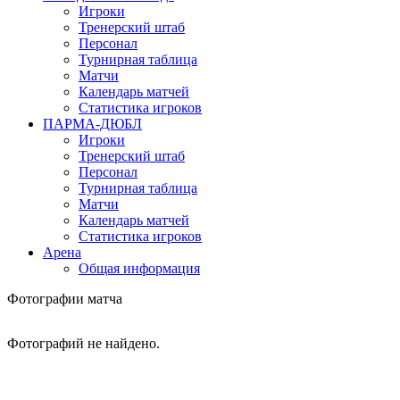
Игроки
Тренерский штаб
Персонал
Турнирная таблица
Матчи
Календарь матчей
Статистика игроков
ПАРМА-ДЮБЛ
Игроки
Тренерский штаб
Персонал
Турнирная таблица
Матчи
Календарь матчей
Статистика игроков
Арена
Общая информация
Фотографии матча
Фотографий не найдено.