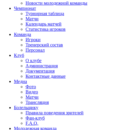
Новости молодежной команды
Чемпионат
Турнирная таблица
Матчи
Календарь матчей
Статистика игроков
Команда
Игроки
Тренерский состав
Персонал
Клуб
О клубе
Администрация
Документация
Контактные данные
Медиа
Фото
Видео
Матчи
Трансляция
Болельщику
Правила поведения зрителей
Фан-клуб
F.A.Q.
Молодежная команда