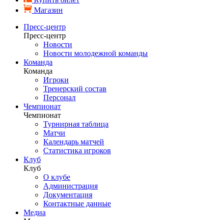
Магазин
Пресс-центр
Пресс-центр
Новости
Новости молодежной команды
Команда
Команда
Игроки
Тренерский состав
Персонал
Чемпионат
Чемпионат
Турнирная таблица
Матчи
Календарь матчей
Статистика игроков
Клуб
Клуб
О клубе
Администрация
Документация
Контактные данные
Медиа