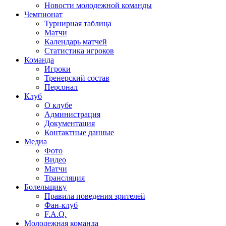
Новости молодежной команды
Чемпионат
Турнирная таблица
Матчи
Календарь матчей
Статистика игроков
Команда
Игроки
Тренерский состав
Персонал
Клуб
О клубе
Администрация
Документация
Контактные данные
Медиа
Фото
Видео
Матчи
Трансляция
Болельщику
Правила поведения зрителей
Фан-клуб
F.A.Q.
Молодежная команда