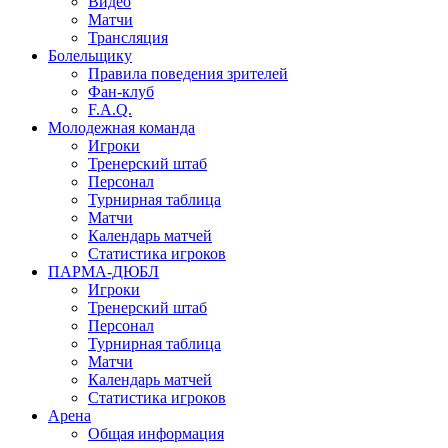
Видео
Матчи
Трансляция
Болельщику
Правила поведения зрителей
Фан-клуб
F.A.Q.
Молодежная команда
Игроки
Тренерский штаб
Персонал
Турнирная таблица
Матчи
Календарь матчей
Статистика игроков
ПАРМА-ДЮБЛ
Игроки
Тренерский штаб
Персонал
Турнирная таблица
Матчи
Календарь матчей
Статистика игроков
Арена
Общая информация