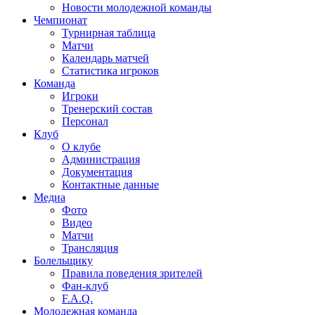
Новости молодежной команды
Чемпионат
Турнирная таблица
Матчи
Календарь матчей
Статистика игроков
Команда
Игроки
Тренерский состав
Персонал
Клуб
О клубе
Администрация
Документация
Контактные данные
Медиа
Фото
Видео
Матчи
Трансляция
Болельщику
Правила поведения зрителей
Фан-клуб
F.A.Q.
Молодежная команда