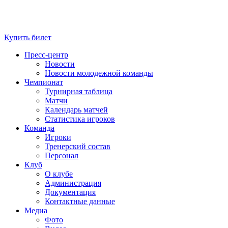
Купить билет
Пресс-центр
Новости
Новости молодежной команды
Чемпионат
Турнирная таблица
Матчи
Календарь матчей
Статистика игроков
Команда
Игроки
Тренерский состав
Персонал
Клуб
О клубе
Администрация
Документация
Контактные данные
Медиа
Фото