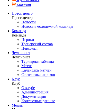
Магазин
Пресс-центр
Пресс-центр
Новости
Новости молодежной команды
Команда
Команда
Игроки
Тренерский состав
Персонал
Чемпионат
Чемпионат
Турнирная таблица
Матчи
Календарь матчей
Статистика игроков
Клуб
Клуб
О клубе
Администрация
Документация
Контактные данные
Медиа