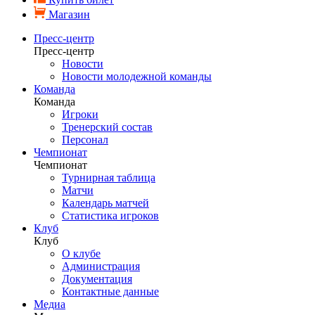
Магазин
Пресс-центр
Пресс-центр
Новости
Новости молодежной команды
Команда
Команда
Игроки
Тренерский состав
Персонал
Чемпионат
Чемпионат
Турнирная таблица
Матчи
Календарь матчей
Статистика игроков
Клуб
Клуб
О клубе
Администрация
Документация
Контактные данные
Медиа