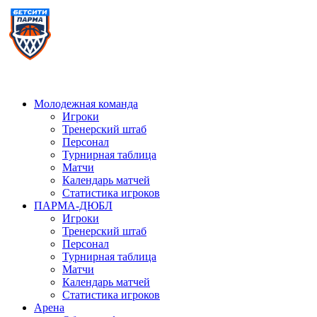
Молодежная команда
Игроки
Тренерский штаб
Персонал
Турнирная таблица
Матчи
Календарь матчей
Статистика игроков
ПАРМА-ДЮБЛ
Игроки
Тренерский штаб
Персонал
Турнирная таблица
Матчи
Календарь матчей
Статистика игроков
Арена