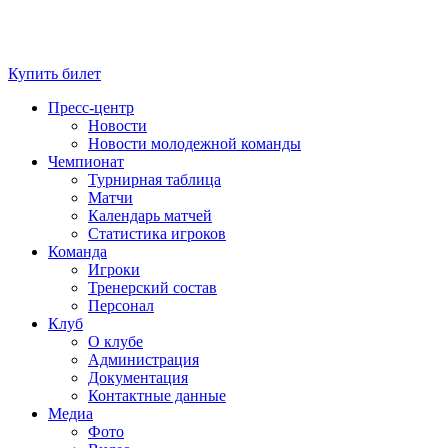
Купить билет
Пресс-центр
Новости
Новости молодежной команды
Чемпионат
Турнирная таблица
Матчи
Календарь матчей
Статистика игроков
Команда
Игроки
Тренерский состав
Персонал
Клуб
О клубе
Администрация
Документация
Контактные данные
Медиа
Фото