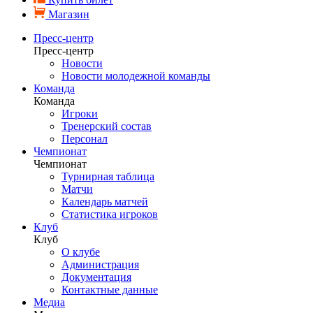
Магазин
Пресс-центр
Пресс-центр
Новости
Новости молодежной команды
Команда
Команда
Игроки
Тренерский состав
Персонал
Чемпионат
Чемпионат
Турнирная таблица
Матчи
Календарь матчей
Статистика игроков
Клуб
Клуб
О клубе
Администрация
Документация
Контактные данные
Медиа