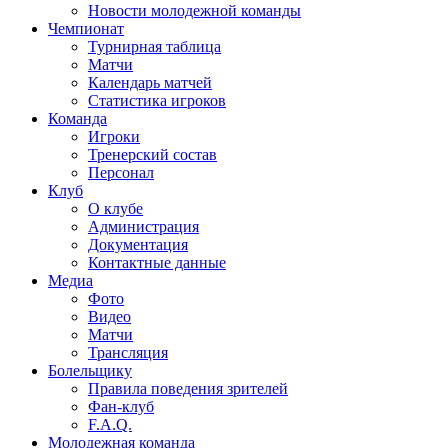
Новости молодежной команды
Чемпионат
Турнирная таблица
Матчи
Календарь матчей
Статистика игроков
Команда
Игроки
Тренерский состав
Персонал
Клуб
О клубе
Администрация
Документация
Контактные данные
Медиа
Фото
Видео
Матчи
Трансляция
Болельщику
Правила поведения зрителей
Фан-клуб
F.A.Q.
Молодежная команда