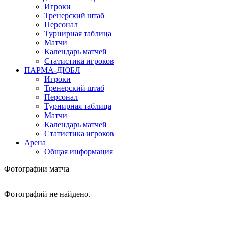
Игроки
Тренерский штаб
Персонал
Турнирная таблица
Матчи
Календарь матчей
Статистика игроков
ПАРМА-ДЮБЛ
Игроки
Тренерский штаб
Персонал
Турнирная таблица
Матчи
Календарь матчей
Статистика игроков
Арена
Общая информация
Фотографии матча
Фотографий не найдено.