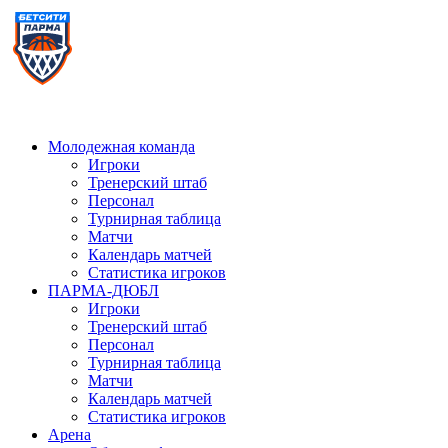
Молодежная команда
Игроки
Тренерский штаб
Персонал
Турнирная таблица
Матчи
Календарь матчей
Статистика игроков
ПАРМА-ДЮБЛ
Игроки
Тренерский штаб
Персонал
Турнирная таблица
Матчи
Календарь матчей
Статистика игроков
Арена