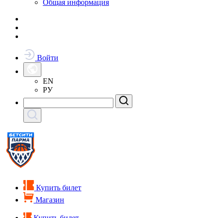
Общая информация
Войти
EN
РУ
Купить билет
Магазин
Купить билет