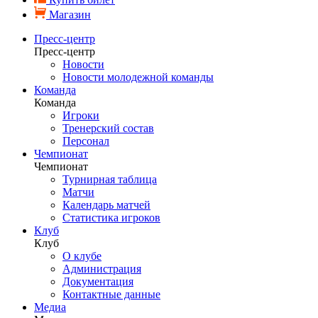
Магазин
Пресс-центр
Пресс-центр
Новости
Новости молодежной команды
Команда
Команда
Игроки
Тренерский состав
Персонал
Чемпионат
Чемпионат
Турнирная таблица
Матчи
Календарь матчей
Статистика игроков
Клуб
Клуб
О клубе
Администрация
Документация
Контактные данные
Медиа