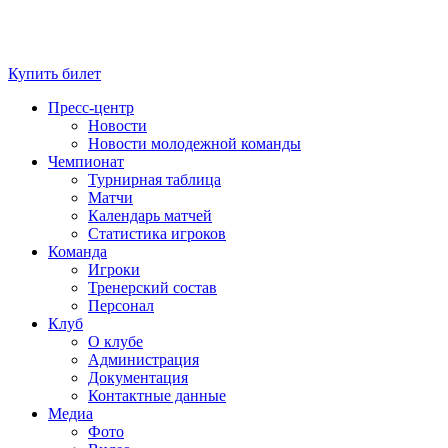
Купить билет
Пресс-центр
Новости
Новости молодежной команды
Чемпионат
Турнирная таблица
Матчи
Календарь матчей
Статистика игроков
Команда
Игроки
Тренерский состав
Персонал
Клуб
О клубе
Администрация
Документация
Контактные данные
Медиа
Фото