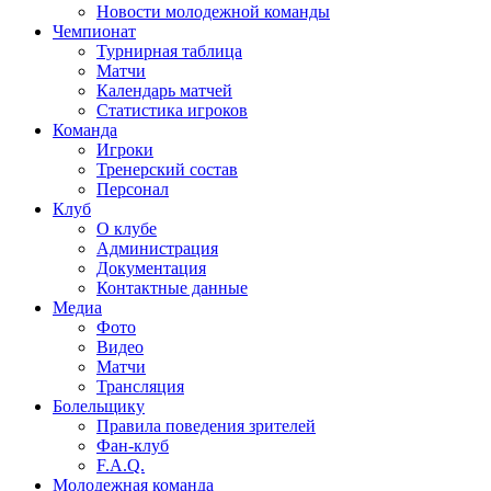
Новости молодежной команды
Чемпионат
Турнирная таблица
Матчи
Календарь матчей
Статистика игроков
Команда
Игроки
Тренерский состав
Персонал
Клуб
О клубе
Администрация
Документация
Контактные данные
Медиа
Фото
Видео
Матчи
Трансляция
Болельщику
Правила поведения зрителей
Фан-клуб
F.A.Q.
Молодежная команда