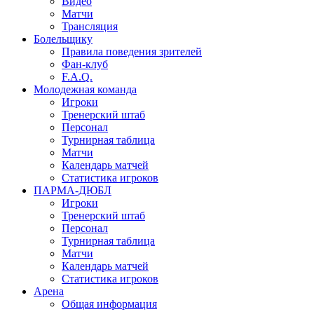
Видео
Матчи
Трансляция
Болельщику
Правила поведения зрителей
Фан-клуб
F.A.Q.
Молодежная команда
Игроки
Тренерский штаб
Персонал
Турнирная таблица
Матчи
Календарь матчей
Статистика игроков
ПАРМА-ДЮБЛ
Игроки
Тренерский штаб
Персонал
Турнирная таблица
Матчи
Календарь матчей
Статистика игроков
Арена
Общая информация