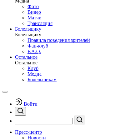
Медиа
Фото
Видео
Матчи
Трансляция
Болельщику
Болельщику
Правила поведения зрителей
Фан-клуб
F.A.Q.
Остальное
Остальное
Клуб
Медиа
Болельщикам
Войти
Пресс-центр
Новости