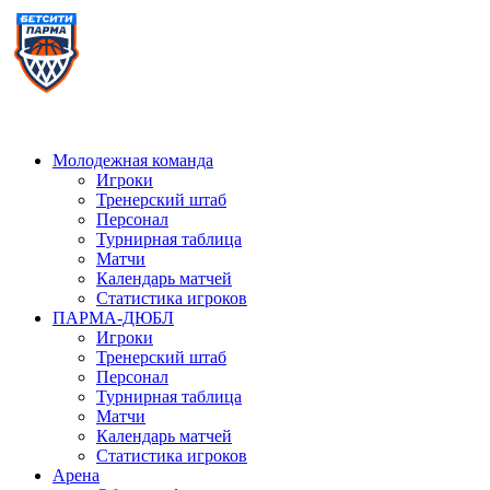
Молодежная команда
Игроки
Тренерский штаб
Персонал
Турнирная таблица
Матчи
Календарь матчей
Статистика игроков
ПАРМА-ДЮБЛ
Игроки
Тренерский штаб
Персонал
Турнирная таблица
Матчи
Календарь матчей
Статистика игроков
Арена