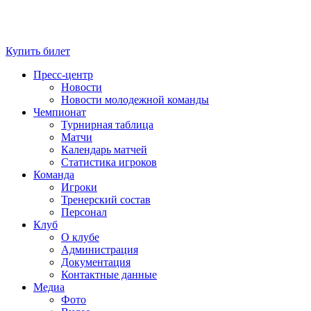
Купить билет
Пресс-центр
Новости
Новости молодежной команды
Чемпионат
Турнирная таблица
Матчи
Календарь матчей
Статистика игроков
Команда
Игроки
Тренерский состав
Персонал
Клуб
О клубе
Администрация
Документация
Контактные данные
Медиа
Фото