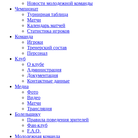
Новости молодежной команды
Чемпионат
Турнирная таблица
Матчи
Календарь матчей
Статистика игроков
Команда
Игроки
Тренерский состав
Персонал
Клуб
О клубе
Администрация
Документация
Контактные данные
Медиа
Фото
Видео
Матчи
Трансляция
Болельщику
Правила поведения зрителей
Фан-клуб
F.A.Q.
Молодежная команда