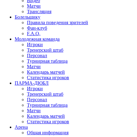
Видео
Матчи
Трансляция
Болельщику
Правила поведения зрителей
Фан-клуб
F.A.Q.
Молодежная команда
Игроки
Тренерский штаб
Персонал
Турнирная таблица
Матчи
Календарь матчей
Статистика игроков
ПАРМА-ДЮБЛ
Игроки
Тренерский штаб
Персонал
Турнирная таблица
Матчи
Календарь матчей
Статистика игроков
Арена
Общая информация