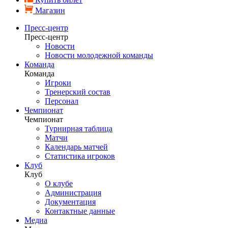
Магазин
Пресс-центр
Пресс-центр
Новости
Новости молодежной команды
Команда
Команда
Игроки
Тренерский состав
Персонал
Чемпионат
Чемпионат
Турнирная таблица
Матчи
Календарь матчей
Статистика игроков
Клуб
Клуб
О клубе
Администрация
Документация
Контактные данные
Медиа