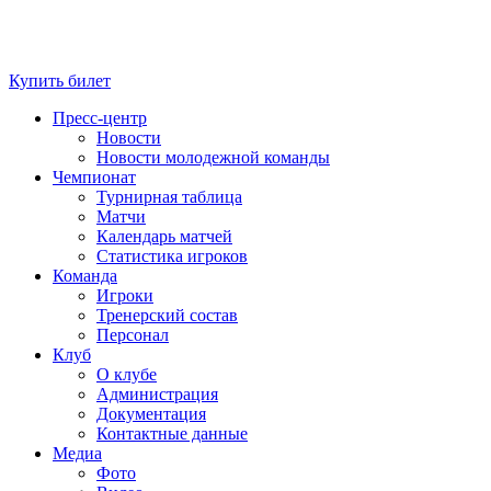
Купить билет
Пресс-центр
Новости
Новости молодежной команды
Чемпионат
Турнирная таблица
Матчи
Календарь матчей
Статистика игроков
Команда
Игроки
Тренерский состав
Персонал
Клуб
О клубе
Администрация
Документация
Контактные данные
Медиа
Фото