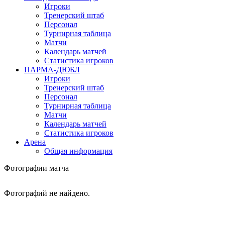
Игроки
Тренерский штаб
Персонал
Турнирная таблица
Матчи
Календарь матчей
Статистика игроков
ПАРМА-ДЮБЛ
Игроки
Тренерский штаб
Персонал
Турнирная таблица
Матчи
Календарь матчей
Статистика игроков
Арена
Общая информация
Фотографии матча
Фотографий не найдено.