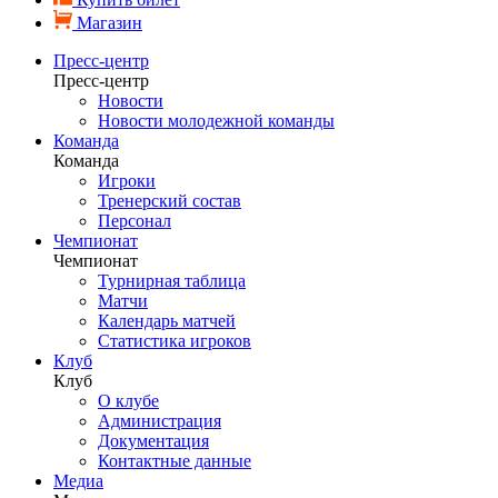
Магазин
Пресс-центр
Пресс-центр
Новости
Новости молодежной команды
Команда
Команда
Игроки
Тренерский состав
Персонал
Чемпионат
Чемпионат
Турнирная таблица
Матчи
Календарь матчей
Статистика игроков
Клуб
Клуб
О клубе
Администрация
Документация
Контактные данные
Медиа