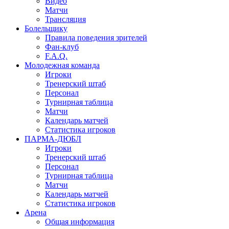
Видео
Матчи
Трансляция
Болельщику
Правила поведения зрителей
Фан-клуб
F.A.Q.
Молодежная команда
Игроки
Тренерский штаб
Персонал
Турнирная таблица
Матчи
Календарь матчей
Статистика игроков
ПАРМА-ДЮБЛ
Игроки
Тренерский штаб
Персонал
Турнирная таблица
Матчи
Календарь матчей
Статистика игроков
Арена
Общая информация