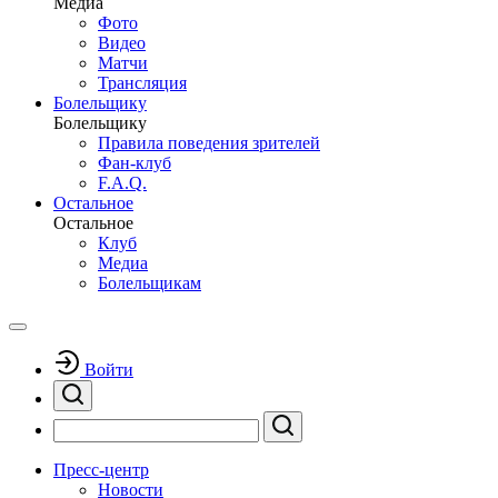
Медиа
Фото
Видео
Матчи
Трансляция
Болельщику
Болельщику
Правила поведения зрителей
Фан-клуб
F.A.Q.
Остальное
Остальное
Клуб
Медиа
Болельщикам
Войти
Пресс-центр
Новости