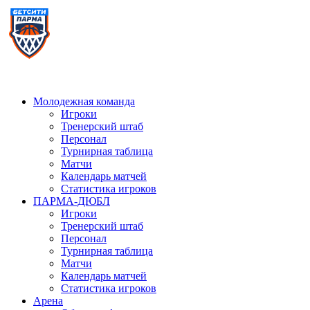
Молодежная команда
Игроки
Тренерский штаб
Персонал
Турнирная таблица
Матчи
Календарь матчей
Статистика игроков
ПАРМА-ДЮБЛ
Игроки
Тренерский штаб
Персонал
Турнирная таблица
Матчи
Календарь матчей
Статистика игроков
Арена